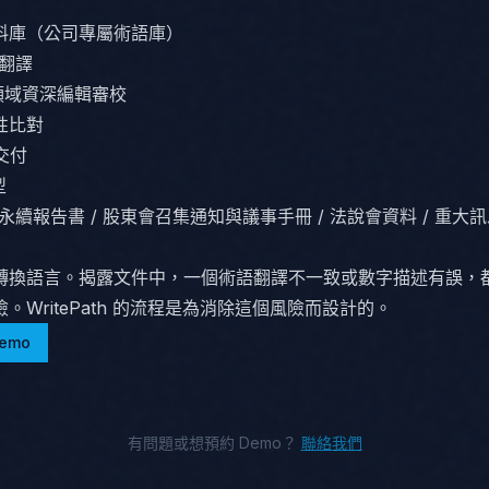
料庫（公司專屬術語庫）
稿翻譯
 領域資深編輯審校
性比對
交付
型
G 永續報告書 / 股東會召集通知與議事手冊 / 法說會資料 / 重大訊
轉換語言。揭露文件中，一個術語翻譯不一致或數字描述有誤，
。WritePath 的流程是為消除這個風險而設計的。
emo
有問題或想預約 Demo？
聯絡我們