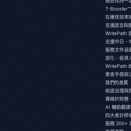
過去保持一
T-Boos
在確保效率
支援語言與
WriteP
支援中日、
服務文件涵
語化、投資
WriteP
東會手冊與
我們的差異
術語治理與
專精於財務、
AI 輔助翻
四大會計師
服務 200