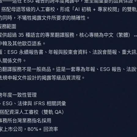
致——這在 ESG 報告的跨年度揭露中，是至關重要的品質保證
ter™ 搭配母語等級的人工審校，形成「AI 初稿 + 專家校閱」的
的同時，不犧牲揭露文件所要求的精確性。
服務範圍
ath 提供超過 35 種語言的專業翻譯服務，核心專精為中文（繁體）
中韓及其他歐亞語系。
蓋：ESG 永續報告書、年報與股東會資料、法說會簡報、重大
人關係文件。
ath 的翻譯服務不是一般商品。這是一套專為年報、ESG 報告、法
法規申報文件設計的揭露等級品質流程。
跨年度一致性管理
ESG、法律與 IFRS 相關詞彙
譯搭配資深人工審校（雙軌 QA）
事務所台灣業務指名採用
+ 家上市公司，80%+ 回流率