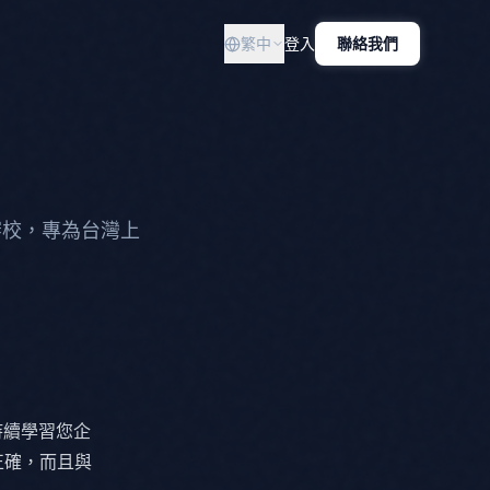
繁中
登入
聯絡我們
家審校，專為台灣上
過持續學習您企
正確，而且與