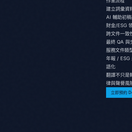
作業流程
建立詞彙資
AI 輔助初
財金/ESG
跨文件一致
最終 QA 與
服務文件類
年報 / ES
語化
翻譯不只是
律與聲譽風險
立即預約 D