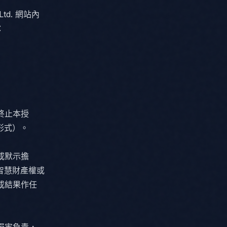
td. 網站內
：
時終止本授
形式）。
示或默示擔
智慧財產權或
性或結果作任