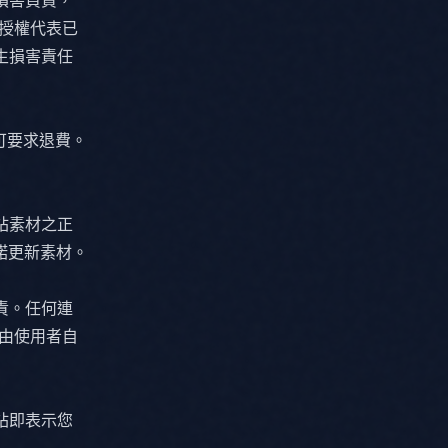
何損害負責，
或其授權代表已
生損害責任
可要求退費。
網站素材之正
諾更新素材。
負責。任何連
風險由使用者自
網站即表示您