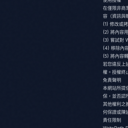
使用授權
在僅限非商業、
容（資訊與
(1) 修改
(2) 將
(3) 嘗試對
(4) 移除
(5) 將內
若您違反上述任
權。授權終
免責聲明
本網站所提供之
保，並否認
其他權利之擔保
何保證或陳
責任限制