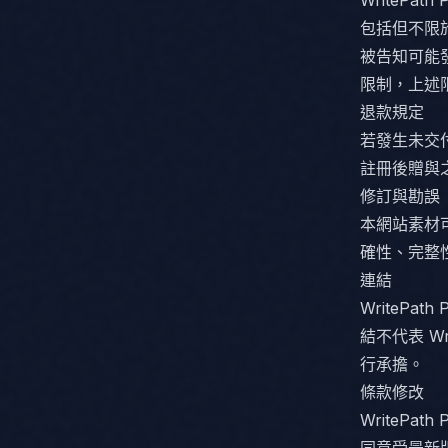
WritePa
包括但不限於資
被告知可能
限制，上述
退款規定
若發生未交
註冊後贈與
修訂與勘誤
本網站素材可能
確性、完整
連結
WritePa
結不代表 Wr
行承擔。
條款修改
WritePa