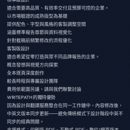
適合需要高品質、有效率交付且預算可控的企業。
以市場驗證的成熟版型為基礎
提供配色、字型與風格的客製調整空間
涵蓋標準報告章節與資料視覺化
針對截稿前頻繁修改的流程優化
客製版設計
適合希望從零打造與眾不同品牌報告的企業。
概念發想與視覺方向探索
全本逐頁深度創作
較長時程與專屬設計團隊
費用依範圍另議，請與我們聯繫討論
WRITEPATH 的獨特優勢
因為設計與翻譯服務整合在同一工作鏈中，內容修改後，
中英文版本同步更新——避免傳統模式下設計階段中英不
同步的經典問題。
支援格式：印刷版 PDF、互動式 PDF、數位/網頁版本