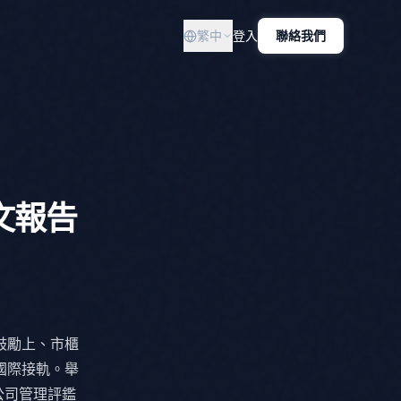
繁中
登入
聯絡我們
文報告
鼓勵上、市櫃
國際接軌。舉
公司管理評鑑