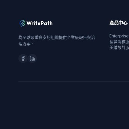
WritePath
產品中心
Enterpri
為全球最重資安的組織提供企業級報告與治
翻譯潤稿
理方案。
美編設計