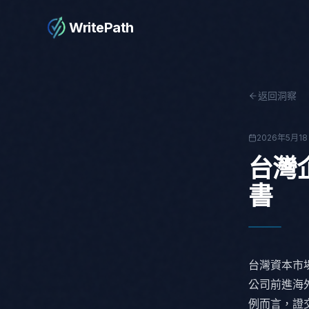
WritePath
返回洞察
2026年5月1
台灣
書
台灣資本市
公司前進海
例而言，證