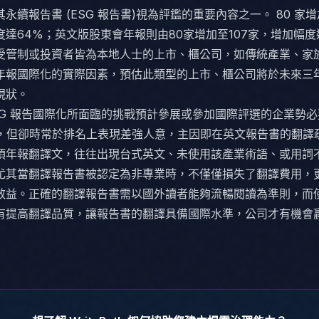
永續報告書 (ESG 報告書)視為評鑑的重要內容之一。 80 家增加
達64%；英文版股東會年報則由80家增加至107家，增加幅度
受管制或投資者皆為本地人士的上市、櫃公司，如傳統產業、家
年報國際化的實際因素，預估此類型的上市、櫃公司將於未來三
現狀。
SG 報告國際化所面臨的挑戰預計參展或參加國際評選的企業勢
書，但卻時常於排名上表現差強人意，主因即在英文報告書的翻譯
項年報翻譯文，往往出現台式英文、未使用該產業術語、或用詞
尤其當翻譯報告書被認定為非專業時，不僅僅損失了翻譯費用，
效益。正確的翻譯報告書需以國外讀者能夠流暢閱讀為準則，而
有提高翻譯品質，讓報告書的翻譯具備國際水準，公司才有機會