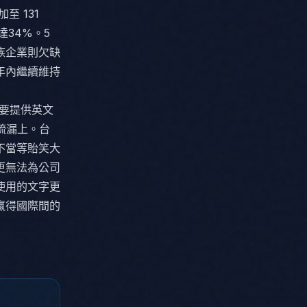
至 131
達34%。5
族企業則欠缺
年內繼續維持
必要提供英文
疏漏上。台
不當等貽笑大
更無法為公司
使用的文字更
贏得國際間的